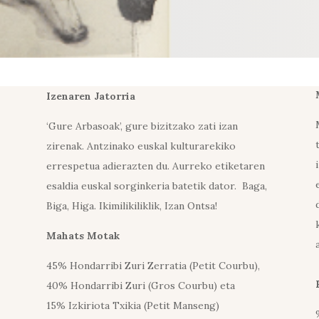
Izenaren Jatorria
‘Gure Arbasoak’, gure bizitzako zati izan
zirenak. Antzinako euskal kulturarekiko
errespetua adierazten du. Aurreko etiketaren
esaldia euskal sorginkeria batetik dator. Baga,
Biga, Higa. Ikimilikiliklik, Izan Ontsa!
Mahats Motak
45% Hondarribi Zuri Zerratia (Petit Courbu),
40% Hondarribi Zuri (Gros Courbu) eta
15% Izkiriota Txikia (Petit Manseng)