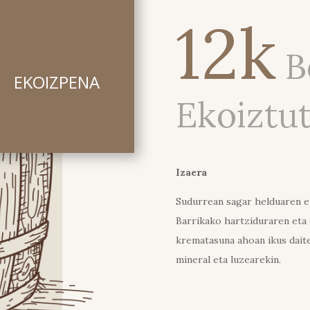
12k
B
EKOIZPENA
Ekoiztu
Izaera
Sudurrean sagar helduaren et
Barrikako hartziduraren eta
krematasuna ahoan ikus daite
mineral eta luzearekin.