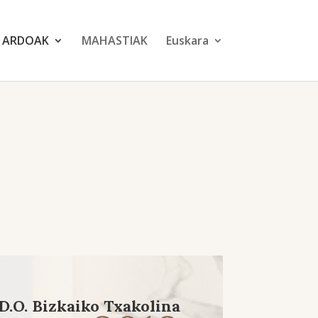
ARDOAK
MAHASTIAK
Euskara
D.O. Bizkaiko Txakolina