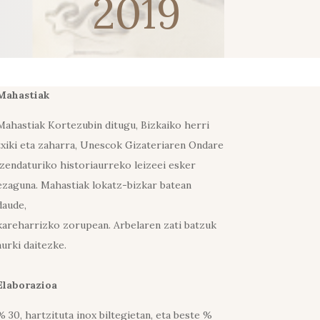
2019
Mahastiak
Mahastiak Kortezubin ditugu, Bizkaiko herri
txiki eta zaharra, Unescok Gizateriaren Ondare
izendaturiko historiaurreko leizeei esker
ezaguna. Mahastiak lokatz-bizkar batean
daude,
kareharrizko zorupean. Arbelaren zati batzuk
aurki daitezke.
Elaborazioa
% 30, hartzituta inox biltegietan, eta beste %