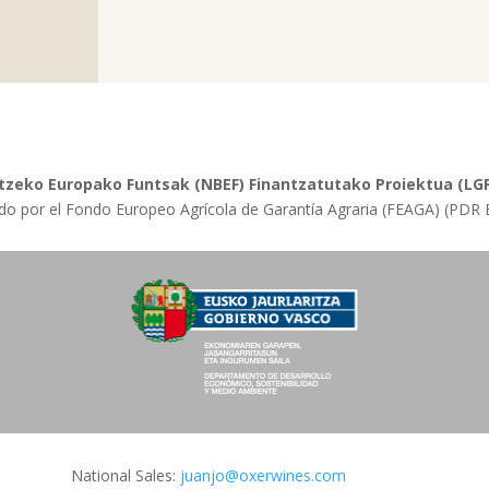
zeko Europako Funtsak (NBEF) Finantzatutako Proiektua (LGP
do por el Fondo Europeo Agrícola de Garantía Agraria (FEAGA) (PDR
National Sales:
juanjo@oxerwines.com