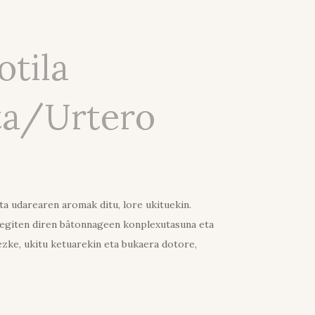
otila
ta/Urtero
a udarearen aromak ditu, lore ukituekin.
 egiten diren bâtonnageen konplexutasuna eta
zke, ukitu ketuarekin eta bukaera dotore,