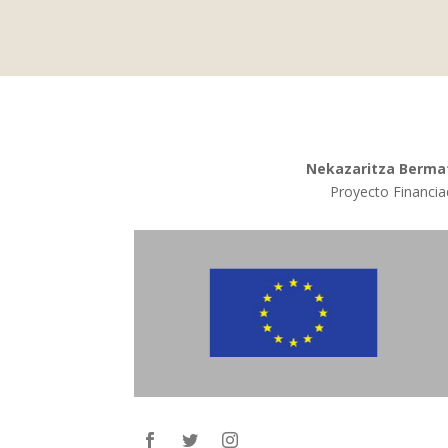
Nekazaritza Bermat
Proyecto Financia