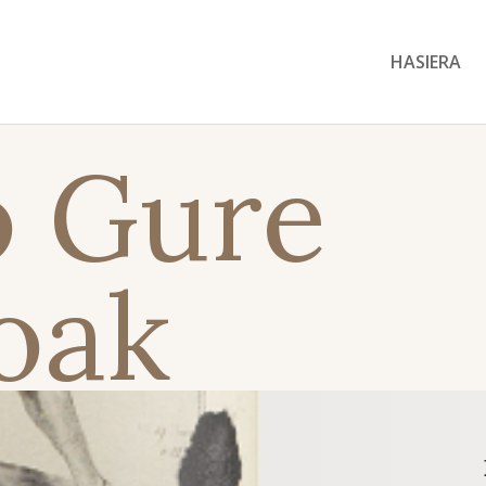
HASIERA
 Gure
oak