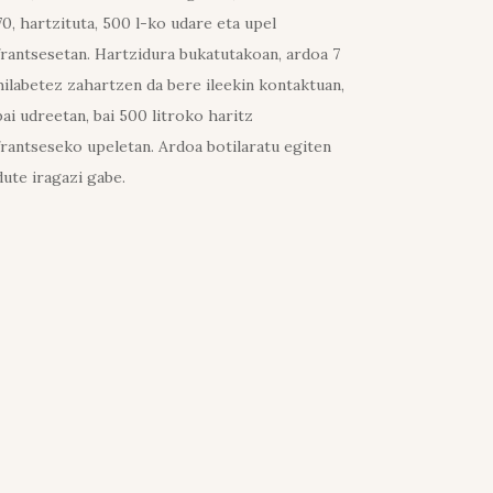
70, hartzituta, 500 l-ko udare eta upel
frantsesetan. Hartzidura bukatutakoan, ardoa 7
hilabetez zahartzen da bere ileekin kontaktuan,
bai udreetan, bai 500 litroko haritz
frantseseko upeletan. Ardoa botilaratu egiten
dute iragazi gabe.